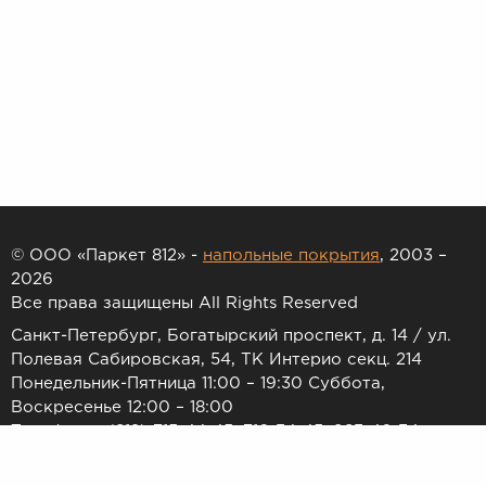
© ООО «Паркет 812» -
напольные покрытия
, 2003 –
2026
Все права защищены All Rights Reserved
Санкт-Петербург, Богатырский проспект, д. 14 / ул.
Полевая Сабировская, 54, ТК Интерио секц. 214
Понедельник-Пятница 11:00 – 19:30 Суббота,
Воскресенье 12:00 – 18:00
Телефоны: (812) 715-44-45, 716-34-45, 983-46-34
E-mail:
7154445@list.ru