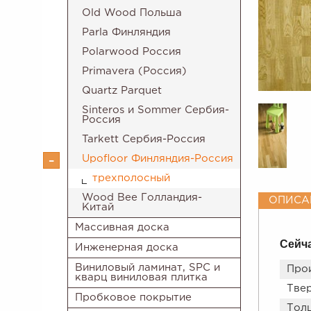
Old Wood Польша
Parla Финляндия
Polarwood Россия
Primavera (Россия)
Quartz Parquet
Sinteros и Sommer Сербия-
Россия
Tarkett Сербия-Россия
Upofloor Финляндия-Россия
трехполосный
Wood Bee Голландия-
ОПИСА
Китай
Массивная доска
Сейча
Инженерная доска
Виниловый ламинат, SPC и
Про
кварц виниловая плитка
Тве
Пробковое покрытие
Толщ