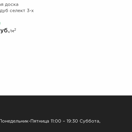
я доска
 дуб селект 3-х
и
уб.
2
/м
Понедельник-Пятница 11:00 – 19:30 Суббота,