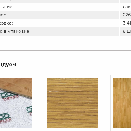
рытие:
лак
ер:
226
ковка:
3,4
 в упаковке:
8 ш
ндуем