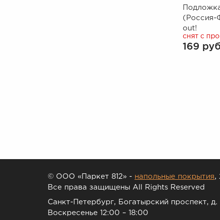
Подложка
(Россия-
out!
снят с пр
169 руб
© ООО «Паркет 812» -
напольные покрытия
,
Все права защищены All Rights Reserved
Санкт-Петербург, Богатырский проспект, д. 
Воскресенье 12:00 – 18:00